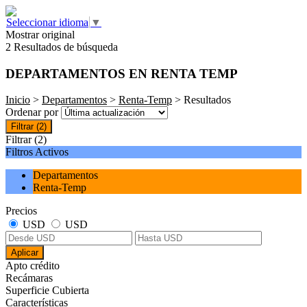
Seleccionar idioma
▼
Mostrar original
2 Resultados de búsqueda
DEPARTAMENTOS EN RENTA TEMP
Inicio
>
Departamentos
>
Renta-Temp
> Resultados
Ordenar por
Filtrar
(2)
Filtrar
(2)
Filtros Activos
Departamentos
Renta-Temp
Precios
USD
USD
Aplicar
Apto crédito
Recámaras
Superficie Cubierta
Características