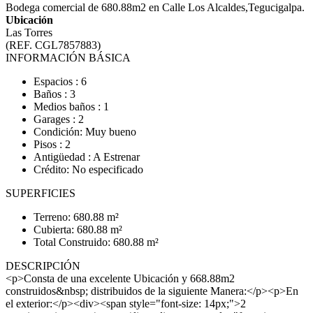
Bodega comercial de 680.88m2 en Calle Los Alcaldes,Tegucigalpa.
Ubicación
Las Torres
(REF. CGL7857883)
INFORMACIÓN BÁSICA
Espacios : 6
Baños : 3
Medios baños : 1
Garages : 2
Condición: Muy bueno
Pisos : 2
Antigüedad : A Estrenar
Crédito: No especificado
SUPERFICIES
Terreno: 680.88 m²
Cubierta: 680.88 m²
Total Construido: 680.88 m²
DESCRIPCIÓN
<p>Consta de una excelente Ubicación y 668.88m2
construidos&nbsp; distribuidos de la siguiente Manera:</p><p>En
el exterior:</p><div><span style="font-size: 14px;">2