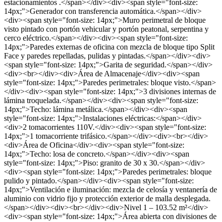
estacionamientos .</span></div><div><span style="font-size:
14px;">Generador con transferencia automática.</span></div>
<div><span style="font-size: 14px;">Muro perimetral de bloque
visto pintado con portón vehicular y portón peatonal, serpentina y
cerco eléctrico.</span></div><div><span style="font-size:
14px;">Paredes externas de oficina con mezcla de bloque tipo Split
Face y paredes repelladas, pulidas y pintadas.</span></div><div>
<span style="font-size: 14px;">Garita de seguridad.</span></div>
<div><br></div><div>Área de Almacenaje</div><div><span
style="font-size: 14px;">Paredes perimetrales: bloque visto.</span>
</div><div><span style="font-size: 14px;">3 divisiones internas de
lámina troquelada.</span></div><div><span style="font-size:
14px;">Techo: lámina metálica.</span></div><div><span
style="font-size: 14px;">Instalaciones eléctricas:</span></div>
<div>2 tomacorrientes 110V.</div><div><span style="font-size:
14px;">1 tomacorriente trifásico.</span></div><div><br></div>
<div>Área de Oficina</div><div><span style="font-size:
14px;">Techo: losa de concreto.</span></div><div><span
style="font-size: 14px;">Piso: granito de 30 x 30.</span></div>
<div><span style="font-size: 14px;">Paredes perimetrales: bloque
pulido y pintado.</span></div><div><span style="font-size:
14px;">Ventilación e iluminación: mezcla de celosía y ventanería de
aluminio con vidrio fijo y protección exterior de malla desplegada.
</span></div><div><br></div><div>Nivel 1 – 103.52 m²</div>
<div><span style="font-size: 14px;">Área abierta con divisiones de