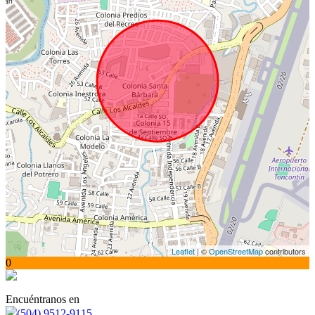
Leaflet
| ©
OpenStreetMap
contributors
0
Encuéntranos en
(504) 9512-9115