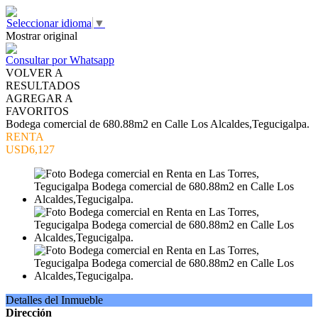
Seleccionar idioma
▼
Mostrar original
Consultar por Whatsapp
VOLVER A
RESULTADOS
AGREGAR A
FAVORITOS
Bodega comercial de 680.88m2 en Calle Los Alcaldes,Tegucigalpa.
RENTA
USD6,127
Detalles del Inmueble
Dirección