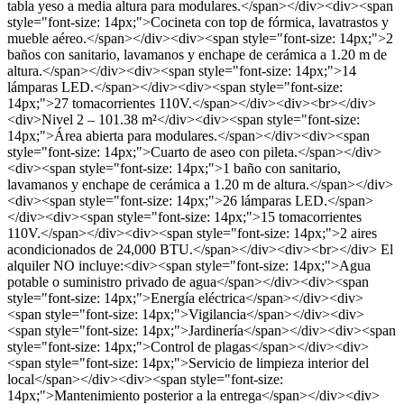
tabla yeso a media altura para modulares.</span></div><div><span
style="font-size: 14px;">Cocineta con top de fórmica, lavatrastos y
mueble aéreo.</span></div><div><span style="font-size: 14px;">2
baños con sanitario, lavamanos y enchape de cerámica a 1.20 m de
altura.</span></div><div><span style="font-size: 14px;">14
lámparas LED.</span></div><div><span style="font-size:
14px;">27 tomacorrientes 110V.</span></div><div><br></div>
<div>Nivel 2 – 101.38 m²</div><div><span style="font-size:
14px;">Área abierta para modulares.</span></div><div><span
style="font-size: 14px;">Cuarto de aseo con pileta.</span></div>
<div><span style="font-size: 14px;">1 baño con sanitario,
lavamanos y enchape de cerámica a 1.20 m de altura.</span></div>
<div><span style="font-size: 14px;">26 lámparas LED.</span>
</div><div><span style="font-size: 14px;">15 tomacorrientes
110V.</span></div><div><span style="font-size: 14px;">2 aires
acondicionados de 24,000 BTU.</span></div><div><br></div> El
alquiler NO incluye:<div><span style="font-size: 14px;">Agua
potable o suministro privado de agua</span></div><div><span
style="font-size: 14px;">Energía eléctrica</span></div><div>
<span style="font-size: 14px;">Vigilancia</span></div><div>
<span style="font-size: 14px;">Jardinería</span></div><div><span
style="font-size: 14px;">Control de plagas</span></div><div>
<span style="font-size: 14px;">Servicio de limpieza interior del
local</span></div><div><span style="font-size:
14px;">Mantenimiento posterior a la entrega</span></div><div>