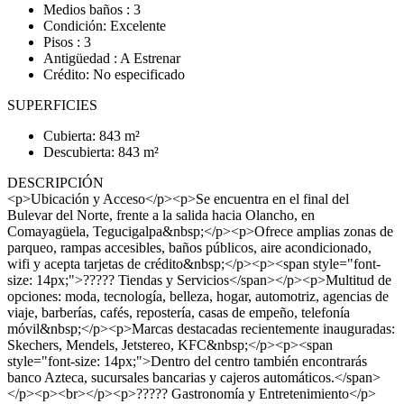
Medios baños : 3
Condición: Excelente
Pisos : 3
Antigüedad : A Estrenar
Crédito: No especificado
SUPERFICIES
Cubierta: 843 m²
Descubierta: 843 m²
DESCRIPCIÓN
<p>Ubicación y Acceso</p><p>Se encuentra en el final del
Bulevar del Norte, frente a la salida hacia Olancho, en
Comayagüela, Tegucigalpa&nbsp;</p><p>Ofrece amplias zonas de
parqueo, rampas accesibles, baños públicos, aire acondicionado,
wifi y acepta tarjetas de crédito&nbsp;</p><p><span style="font-
size: 14px;">????? Tiendas y Servicios</span></p><p>Multitud de
opciones: moda, tecnología, belleza, hogar, automotriz, agencias de
viaje, barberías, cafés, repostería, casas de empeño, telefonía
móvil&nbsp;</p><p>Marcas destacadas recientemente inauguradas:
Skechers, Mendels, Jetstereo, KFC&nbsp;</p><p><span
style="font-size: 14px;">Dentro del centro también encontrarás
banco Azteca, sucursales bancarias y cajeros automáticos.</span>
</p><p><br></p><p>????? Gastronomía y Entretenimiento</p>