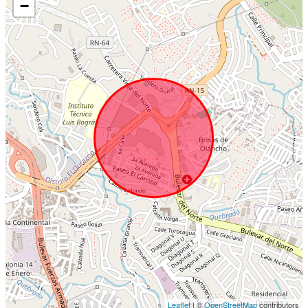
−
Leaflet
| ©
OpenStreetMap
contributors