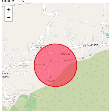
UBICACIÓN
+
−