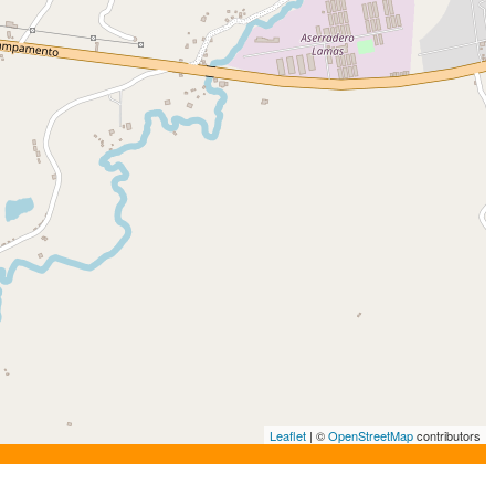
Leaflet
| ©
OpenStreetMap
contributors