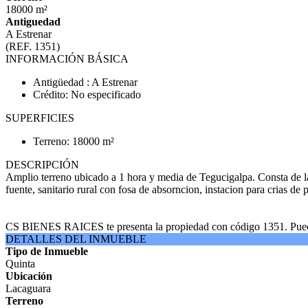
18000 m²
Antiguedad
A Estrenar
(REF. 1351)
INFORMACIÓN BÁSICA
Antigüedad : A Estrenar
Crédito: No especificado
SUPERFICIES
Terreno: 18000 m²
DESCRIPCIÓN
Amplio terreno ubicado a 1 hora y media de Tegucigalpa. Consta de la
fuente, sanitario rural con fosa de absorncion, instacion para crias de
CS BIENES RAICES te presenta la propiedad con código 1351. Puedes b
DETALLES DEL INMUEBLE
Tipo de Inmueble
Quinta
Ubicación
Lacaguara
Terreno