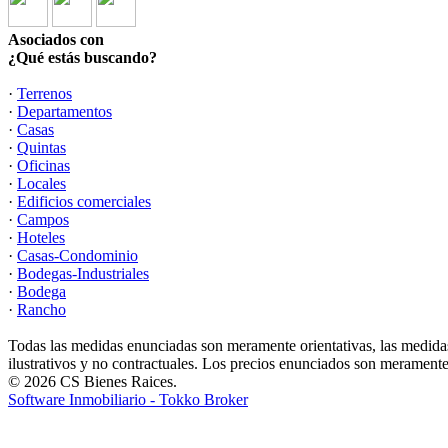
Asociados con
¿Qué estás buscando?
·
Terrenos
·
Departamentos
·
Casas
·
Quintas
·
Oficinas
·
Locales
·
Edificios comerciales
·
Campos
·
Hoteles
·
Casas-Condominio
·
Bodegas-Industriales
·
Bodega
·
Rancho
Todas las medidas enunciadas son meramente orientativas, las medidas
ilustrativos y no contractuales. Los precios enunciados son meramente 
© 2026 CS Bienes Raices.
Software Inmobiliario - Tokko Broker