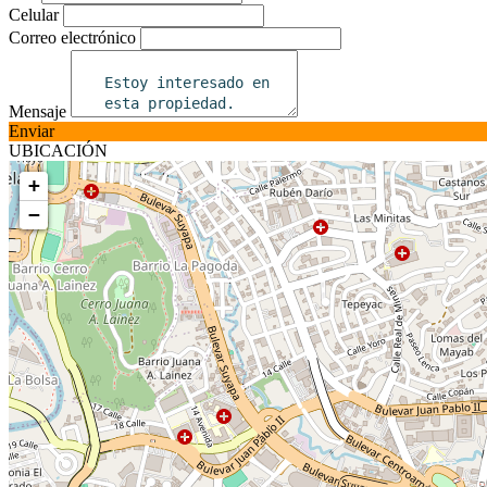
Celular
Correo electrónico
Mensaje
Enviar
UBICACIÓN
+
−