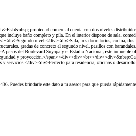
>Esta&nbsp; propiedad comercial cuenta con dos niveles distribuidos
ue incluye baño completo y pila. En el interior dispone de sala, comedo
v><div>Segundo nivel:</div><div>Sala, tres dormitorios, cocina, dos b
urales, gradas de concreto al segundo nivel, pasillos con barandales, 
pasos del Boulevard Suyapa y el Estadio Nacional, este inmueble ofre
ad, seguridad y proyección.</span></div><div><br></div><div>&nbsp;Ca
y servicios.</div><div>Perfecto para residencia, oficinas o desarroll
uedes brindarle este dato a tu asesor para que pueda rápidamente en