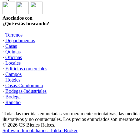
Asociados con
¿Qué estás buscando?
·
Terrenos
·
Departamentos
·
Casas
·
Quintas
·
Oficinas
·
Locales
·
Edificios comerciales
·
Campos
·
Hoteles
·
Casas-Condominio
·
Bodegas-Industriales
·
Bodega
·
Rancho
Todas las medidas enunciadas son meramente orientativas, las medidas
ilustrativos y no contractuales. Los precios enunciados son meramente 
© 2026 CS Bienes Raices.
Software Inmobiliario - Tokko Broker