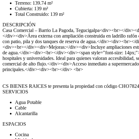
Terreno: 139.74 m²
Cubierta: 139 m²
Total Construido: 139 m²
DESCRIPCIÓN
Casa Comercial – Barrio La Pagoda, Tegucigalpa<div><br></div><div
</div><div>Área externa con ampliación construida en ladrillo rafón q
con patio, pila y dos tanques de reserva de agua.</div><div><br></di
<div><br></div><div>Mejoras:</div><div>Incluye ampliaciones estruct
de agua.</div><div><br></div><div><span style="font-size: 14px;">A 
hospitales y universidades. Ideal para quienes valoran accesibilid
comercial de alto flujo.</div><div>Acceso inmediato a supermercados 
principales.</div><div><br></div> <br>
CS BIENES RAICES te presenta la propiedad con código CHO7824436. P
SERVICIOS
Agua Potable
Cable
Alcantarilla
ESPACIOS
Cocina