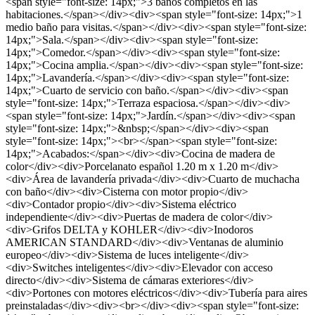
<span style="font-size: 14px;">3 baños completos en las
habitaciones.</span></div><div><span style="font-size: 14px;">1
medio baño para visitas.</span></div><div><span style="font-size:
14px;">Sala.</span></div><div><span style="font-size:
14px;">Comedor.</span></div><div><span style="font-size:
14px;">Cocina amplia.</span></div><div><span style="font-size:
14px;">Lavandería.</span></div><div><span style="font-size:
14px;">Cuarto de servicio con baño.</span></div><div><span
style="font-size: 14px;">Terraza espaciosa.</span></div><div>
<span style="font-size: 14px;">Jardín.</span></div><div><span
style="font-size: 14px;">&nbsp;</span></div><div><span
style="font-size: 14px;"><br></span><span style="font-size:
14px;">Acabados:</span></div><div>Cocina de madera de
color</div><div>Porcelanato español 1.20 m x 1.20 m</div>
<div>Área de lavandería privada</div><div>Cuarto de muchacha
con baño</div><div>Cisterna con motor propio</div>
<div>Contador propio</div><div>Sistema eléctrico
independiente</div><div>Puertas de madera de color</div>
<div>Grifos DELTA y KOHLER</div><div>Inodoros
AMERICAN STANDARD</div><div>Ventanas de aluminio
europeo</div><div>Sistema de luces inteligente</div>
<div>Switches inteligentes</div><div>Elevador con acceso
directo</div><div>Sistema de cámaras exteriores</div>
<div>Portones con motores eléctricos</div><div>Tubería para aires
preinstaladas</div><div><br></div><div><span style="font-size: