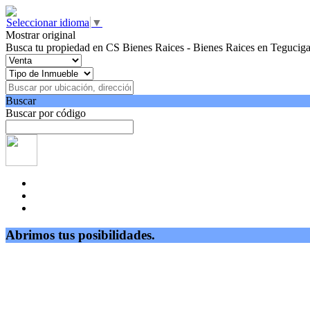
Seleccionar idioma
▼
Mostrar original
Busca tu propiedad en CS Bienes Raices - Bienes Raices en Teguciga
Buscar
Buscar por código
Abrimos tus posibilidades.