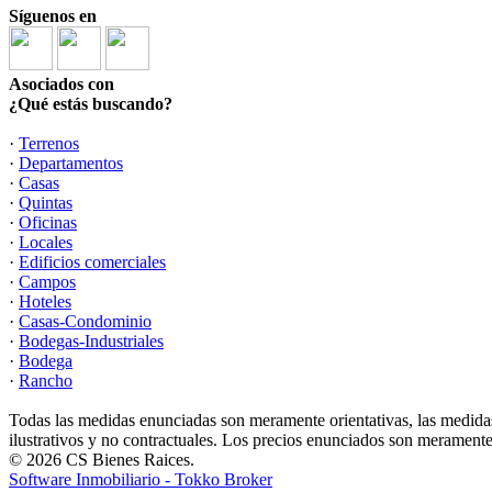
Síguenos en
Asociados con
¿Qué estás buscando?
·
Terrenos
·
Departamentos
·
Casas
·
Quintas
·
Oficinas
·
Locales
·
Edificios comerciales
·
Campos
·
Hoteles
·
Casas-Condominio
·
Bodegas-Industriales
·
Bodega
·
Rancho
Todas las medidas enunciadas son meramente orientativas, las medidas
ilustrativos y no contractuales. Los precios enunciados son meramente 
© 2026 CS Bienes Raices.
Software Inmobiliario - Tokko Broker